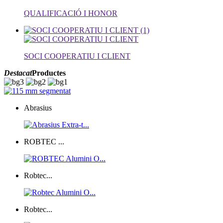
QUALIFICACIÓ I HONOR
SOCI COOPERATIU I CLIENT
Destacat
Productes
Abrasius
ROBTEC ...
Robtec...
Robtec...