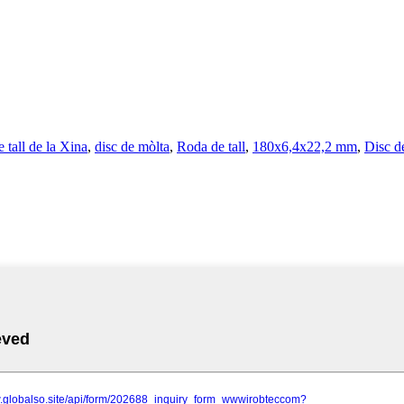
e tall de la Xina
,
disc de mòlta
,
Roda de tall
,
180x6,4x22,2 mm
,
Disc d