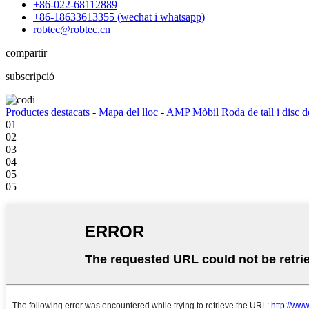
+86-022-68112889
+86-18633613355 (wechat i whatsapp)
robtec@robtec.cn
compartir
subscripció
Productes destacats
-
Mapa del lloc
-
AMP Mòbil
Roda de tall i disc d
01
02
03
04
05
05