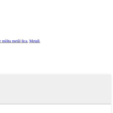
e mòlta metàl·lica
,
Metall
,