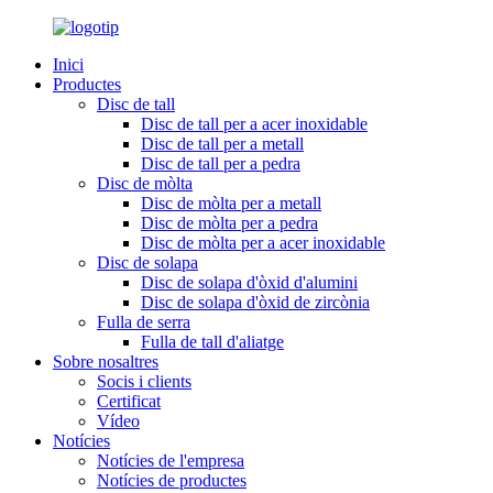
Inici
Productes
Disc de tall
Disc de tall per a acer inoxidable
Disc de tall per a metall
Disc de tall per a pedra
Disc de mòlta
Disc de mòlta per a metall
Disc de mòlta per a pedra
Disc de mòlta per a acer inoxidable
Disc de solapa
Disc de solapa d'òxid d'alumini
Disc de solapa d'òxid de zircònia
Fulla de serra
Fulla de tall d'aliatge
Sobre nosaltres
Socis i clients
Certificat
Vídeo
Notícies
Notícies de l'empresa
Notícies de productes